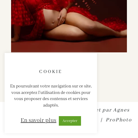
COOKIE
En poursuivant votre navigation sur ce site,
vous acceptez l’utilisation de cookies pour
vous proposer des contenus et services
adaptés.
SABRINA ESTEVES • Site internet par
Agnes
En savoir plus
Colombo
|
MENTIONS LEGALES
|
ProPhoto
Accepter
Blogsite