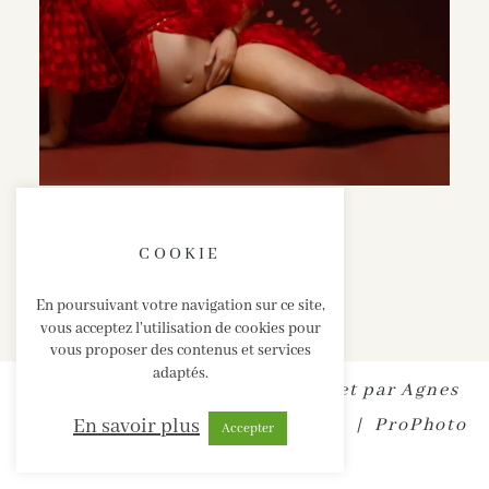
COOKIE
En poursuivant votre navigation sur ce site,
vous acceptez l’utilisation de cookies pour
vous proposer des contenus et services
adaptés.
SABRINA ESTEVES • Site internet par
Agnes
En savoir plus
Colombo
|
MENTIONS LEGALES
|
ProPhoto
Accepter
Website