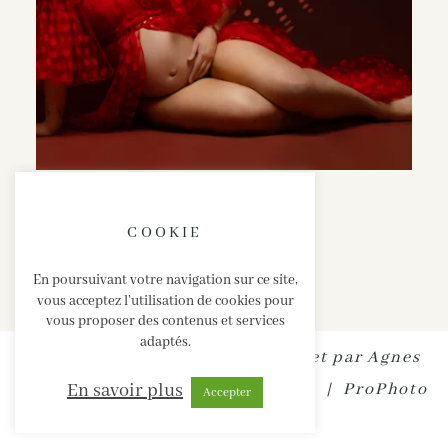
COOKIE
En poursuivant votre navigation sur ce site,
vous acceptez l’utilisation de cookies pour
vous proposer des contenus et services
adaptés.
SABRINA ESTEVES • Site internet par
Agnes
En savoir plus
Colombo
|
MENTIONS LEGALES
|
ProPhoto
Accepter
Photography Theme