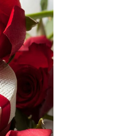
TIN 🎁💖