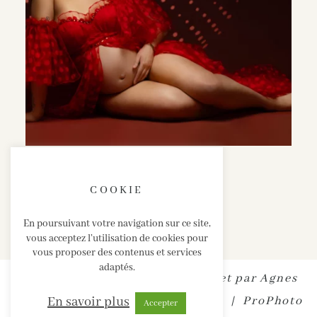
COOKIE
En poursuivant votre navigation sur ce site,
vous acceptez l’utilisation de cookies pour
vous proposer des contenus et services
adaptés.
SABRINA ESTEVES • Site internet par
Agnes
En savoir plus
Colombo
|
MENTIONS LEGALES
|
ProPhoto
Accepter